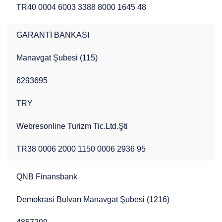
Bursa Otelleri
DELUXE OTELLER
TR40 0004 6003 3388 8000 1645 48
Webres Oteller
MUHAFAZAKAR OTELLER
GARANTİ BANKASI
BALAYI OTELLERİ
Manavgat Şubesi (115)
TERMAL OTELLER
AVANTAJLI OTELLER
6293695
TRY
Webresonline Turizm Tic.Ltd.Şti
TR38 0006 2000 1150 0006 2936 95
QNB Finansbank
Demokrasi Bulvarı Manavgat Şubesi (1216)