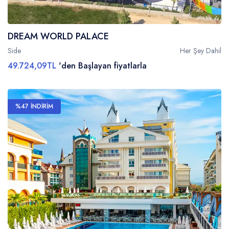
DREAM WORLD PALACE
Side
Her Şey Dahil
49.724,09TL
'den Başlayan fiyatlarla
%47 İNDİRİM