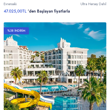
Evrenseki
Ultra Hersey Dahil
47.025,00TL
'den Başlayan fiyatlarla
%38 İNDİRİM