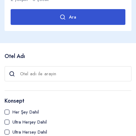
Bursa Otelleri
DELUXE OTELLER
Webres Oteller
MUHAFAZAKAR OTELLER
Ara
BALAYI OTELLERİ
Yetişkin
TERMAL OTELLER
AVANTAJLI OTELLER
Otel Adı
Çocuk
Yaş 0 - 14
Konsept
Her Şey Dahil
Ultra Herşey Dahil
Ultra Hersey Dahil