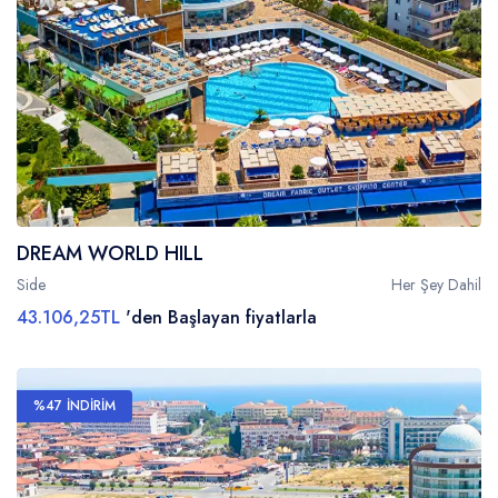
DREAM WORLD HILL
Side
Her Şey Dahil
43.106,25TL
'den Başlayan fiyatlarla
%47 İNDİRİM