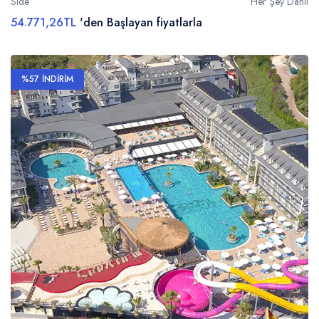
Side
Her Şey Dahil
54.771,26TL
'den Başlayan fiyatlarla
%57 İNDİRİM