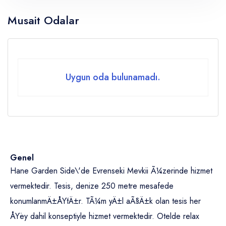
Musait Odalar
Çocuklar
Yaş 0 - 14
Uygun oda bulunamadı.
Genel
Hane Garden Side\'de Evrenseki Mevkii Ã¼zerinde hizmet
vermektedir. Tesis, denize 250 metre mesafede
konumlanmÄ±ÅŸtÄ±r. TÃ¼m yÄ±l aÃ§Ä±k olan tesis her
ÅŸey dahil konseptiyle hizmet vermektedir. Otelde relax