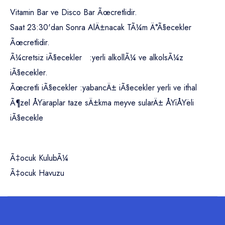
Vitamin Bar ve Disco Bar Ãœcretlidir.
Saat 23:30'dan Sonra AlÄ±nacak TÃ¼m Ä°Ã§ecekler
Ãœcretlidir.
Ã¼cretsiz iÃ§ecekler :yerli alkollÃ¼ ve alkolsÃ¼z
iÃ§ecekler.
Ãœcretli iÃ§ecekler :yabancÄ± iÃ§ecekler yerli ve ithal
Ã¶zel ÅŸaraplar taze sÄ±kma meyve sularÄ± ÅŸiÅŸeli
iÃ§ecekle
Ã‡ocuk KulubÃ¼
Ã‡ocuk Havuzu