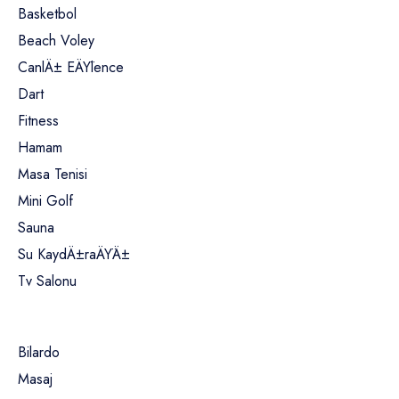
Basketbol
Beach Voley
CanlÄ± EÄŸlence
Dart
Fitness
Hamam
Masa Tenisi
Mini Golf
Sauna
Su KaydÄ±raÄŸÄ±
Tv Salonu
Bilardo
Masaj