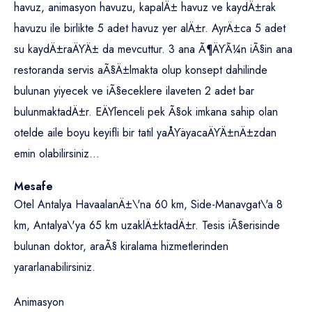
havuz, animasyon havuzu, kapalÄ± havuz ve kaydÄ±rak
havuzu ile birlikte 5 adet havuz yer alÄ±r. AyrÄ±ca 5 adet
su kaydÄ±raÄŸÄ± da mevcuttur. 3 ana Ã¶ÄŸÃ¼n iÃ§in ana
restoranda servis aÃ§Ä±lmakta olup konsept dahilinde
bulunan yiyecek ve iÃ§eceklere ilaveten 2 adet bar
bulunmaktadÄ±r. EÄŸlenceli pek Ã§ok imkana sahip olan
otelde aile boyu keyifli bir tatil yaÅŸayacaÄŸÄ±nÄ±zdan
emin olabilirsiniz...
Mesafe
Otel Antalya HavaalanÄ±\'na 60 km, Side-Manavgat\'a 8
km, Antalya\'ya 65 km uzaklÄ±ktadÄ±r. Tesis iÃ§erisinde
bulunan doktor, araÃ§ kiralama hizmetlerinden
yararlanabilirsiniz.
Animasyon