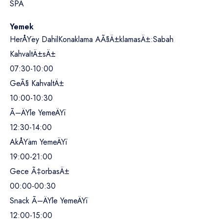
SPA
Yemek
HerÅŸey Dahil
Konaklama AÃ§Ä±klamasÄ±:
Sabah
KahvaltÄ±sÄ±
07:30-10:00
GeÃ§ KahvaltÄ±
10:00-10:30
Ã–ÄŸle YemeÄŸi
12:30-14:00
AkÅŸam YemeÄŸi
19:00-21:00
Gece Ã‡orbasÄ±
00:00-00:30
Snack Ã–ÄŸle YemeÄŸi
12:00-15:00