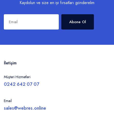
Kaydolun ve size en iyi fırsatları gönderelim
Abone Ol
İletişim
Müşteri Hizmetleri
0242 642 07 07
Email
sales@webres.online