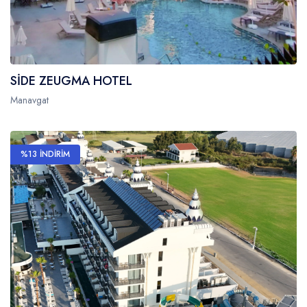
SİDE ZEUGMA HOTEL
Manavgat
%13 İNDİRİM