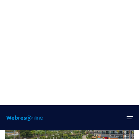
ELYSİYUM ELİTE HOTEL
Side
Her Şey Dahil
23.156,25TL
'den Başlayan fiyatlarla