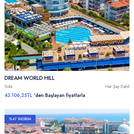
DREAM WORLD HILL
Side
Her Şey Dahil
43.106,25TL
'den Başlayan fiyatlarla
%47 İNDİRİM