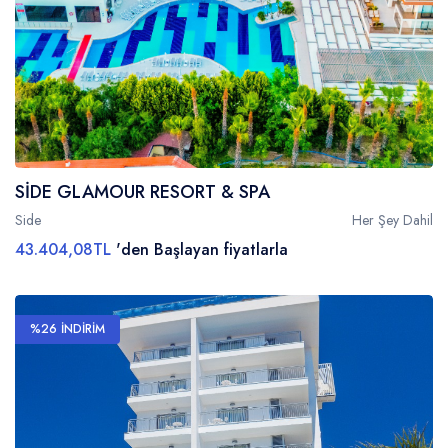
SİDE GLAMOUR RESORT & SPA
Side
Her Şey Dahil
43.404,08TL
'den Başlayan fiyatlarla
%26 İNDİRİM