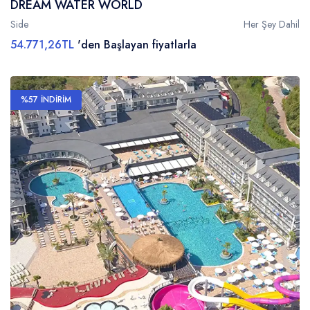
DREAM WATER WORLD
Side
Her Şey Dahil
54.771,26TL
'den Başlayan fiyatlarla
%57 İNDİRİM