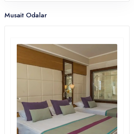
Musait Odalar
Çocuklar
Yaş 0 - 14