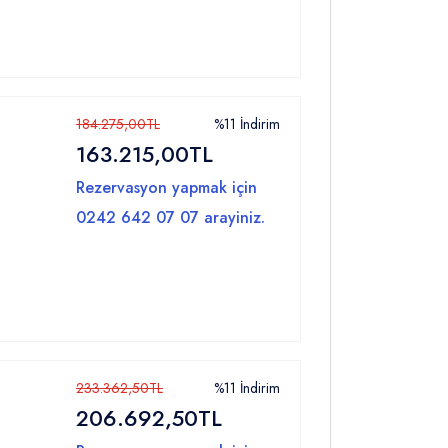
184.275,00TL
%11 İndirim
163.215,00TL
Rezervasyon yapmak için
0242 642 07 07 arayiniz.
233.362,50TL
%11 İndirim
206.692,50TL