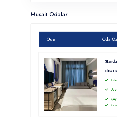
Musait Odalar
Oda
Oda Öze
Standa
Ultra H
Tele
Uyd
Çay 
Kas