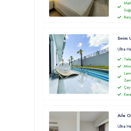
Merk
Soğ
Ban
Swim 
Ultra H
Tele
Mini
Lami
Zem
Çay 
Kas
Aile O
Ultra H