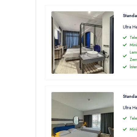
Standa
Ultra H
Tele
Mini
Lami
Zem
İnte
Standa
Ultra H
Tele
Mini