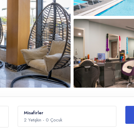
Misafirler
2
Yetişkin -
0
Çocuk