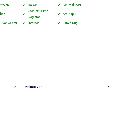
vizyon
Balkon
Fön Makinesi
Merkezi Isıtma-
bar
Ara Kapılı
Soğutma
- Kahve Seti
İnternet
Banyo Duş
a
Animasyon