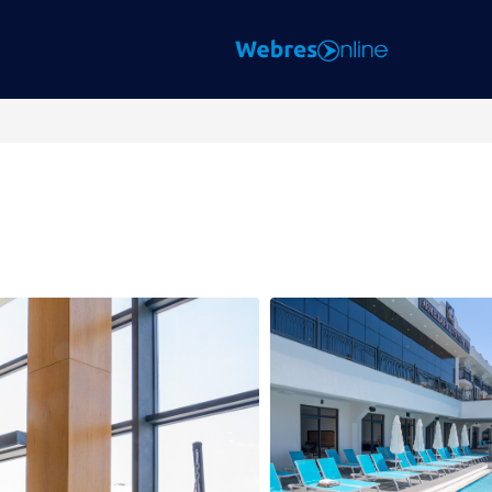
Yurtiçi
Oteller
Keşfet