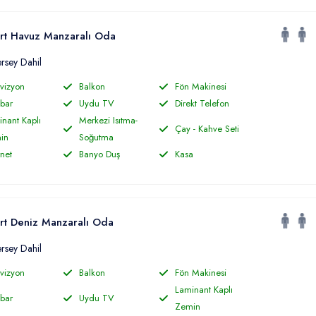
rt Havuz Manzaralı Oda
ersey Dahil
vizyon
Balkon
Fön Makinesi
bar
Uydu TV
Direkt Telefon
nant Kaplı
Merkezi Isıtma-
Çay - Kahve Seti
in
Soğutma
rnet
Banyo Duş
Kasa
rt Deniz Manzaralı Oda
ersey Dahil
vizyon
Balkon
Fön Makinesi
Laminant Kaplı
bar
Uydu TV
Zemin