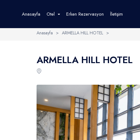
Anasayfa
Otel
Erken Rezervasyon
İletişim
Anasayfa
>
ARMELLA HILL HOTEL
>
Yurtiçi Oteller
Tema Otelleri
ARMELLA HILL HOTEL
Antalya Otelleri
Bursa Otelleri
Side Otelleri
Webres Oteller
Alanya Otelleri
Kemer Otelleri
Belek Otelleri