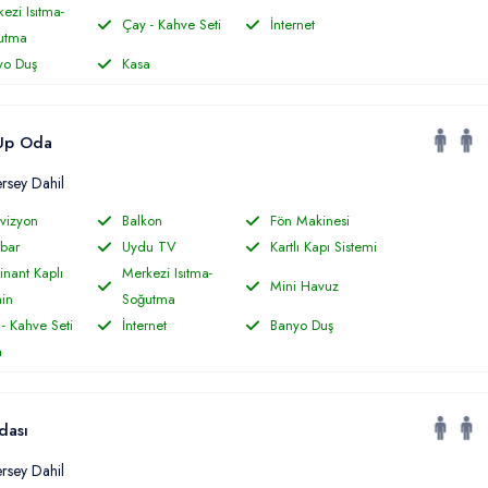
ezi Isıtma-
Çay - Kahve Seti
İnternet
utma
yo Duş
Kasa
Up Oda
ersey Dahil
vizyon
Balkon
Fön Makinesi
bar
Uydu TV
Kartlı Kapı Sistemi
nant Kaplı
Merkezi Isıtma-
Mini Havuz
in
Soğutma
- Kahve Seti
İnternet
Banyo Duş
a
dası
ersey Dahil