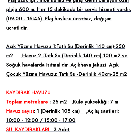
Plaj uzaklığı : İnce kumlu ve girişi derin olmayan özel
plaja 600 m. Her 15 dakikada bir servis hizmeti vardır.
(09.00 - 16:45) .Plaj havlusu ücretsiz, değişim
ücretlidir.
Açık Yüzme Havuzu 1:Tatlı Su (Derinlik 140 cm)-250
Havuz
m2
2 :Tatlı Su (Derinlik 140 cm)-100 m2 ve
Soğuk havalarda Isıtmalıdır .Açıkhava Jakuzi
Açık
Çocuk Yüzme Havuzu: Tatlı Su -Derinlik 40cm-25 m2
KAYDIRAK HAVUZU
Toplam metrekare
: 25 m2 ,Kule yüksekliği: 7 m
Havuz sayısı
: 1 (Derinlik 105 cm) ,Açılış saatleri:
10:00 - 12:00 / 15:00 - 17:00
SU KAYDIRAKLARI
:3 Adet