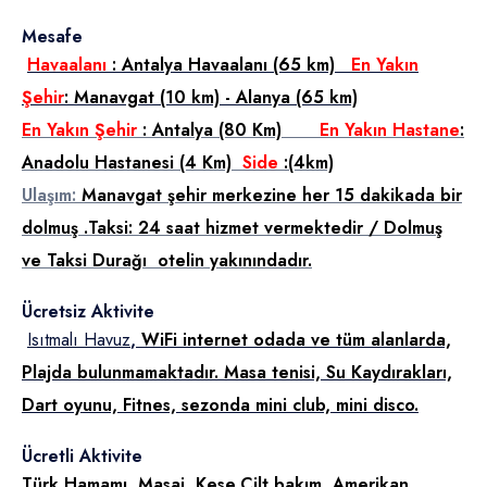
Mesafe
Havaalanı
: Antalya Havaalanı (65 km)
En Yakın
Şehir
: Manavgat (10 km) - Alanya (65 km)
En Yakın Şehir
: Antalya (80 Km)
En Yakın Hastane
:
Anadolu Hastanesi (4 Km)
Side
:(4km)
Ulaşım:
Manavgat şehir merkezine her 15 dakikada bir
dolmuş .Taksi: 24 saat hizmet vermektedir / Dolmuş
ve Taksi Durağı otelin yakınındadır.
Ücretsiz Aktivite
Isıtmalı Havuz
,
WiFi internet odada ve tüm alanlarda,
Plajda bulunmamaktadır. Masa tenisi, Su Kaydırakları,
Dart oyunu, Fitnes, sezonda mini club, mini disco.
Ücretli Aktivite
Türk Hamamı, Masaj, Kese,Cilt bakım, Amerikan