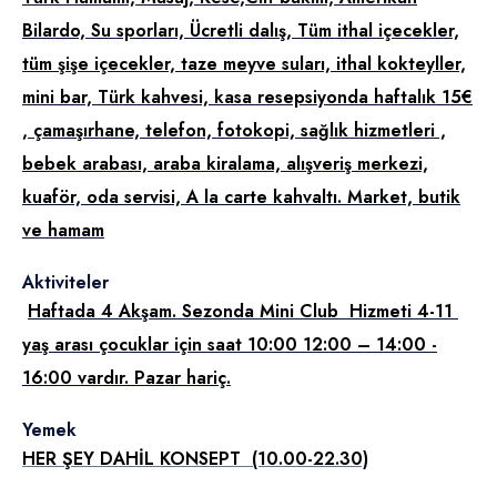
Bilardo, Su sporları, Ücretli dalış,
Tüm ithal içecekler,
tüm şişe içecekler, taze meyve suları, ithal kokteyller,
mini bar, Türk kahvesi, kasa resepsiyonda haftalık 15€
, çamaşırhane, telefon, fotokopi, sağlık hizmetleri ,
bebek arabası,
araba kiralama, alışveriş merkezi,
kuaför, oda servisi, A la carte kahvaltı. Market, butik
ve hamam
Aktiviteler
Haftada 4 Akşam. Sezonda Mini Club Hizmeti 4-11
yaş arası çocuklar için saat 10:00 12:00 – 14:00 -
16:00 vardır. Pazar hariç.
Yemek
HER ŞEY DAHİL KONSEPT (10.00-22.30)