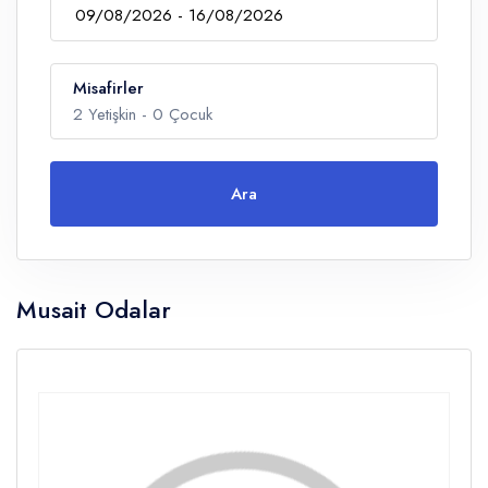
Misafirler
2
Yetişkin -
0
Çocuk
Ara
Yetişkin
Musait Odalar
Çocuklar
Yaş 0 - 14