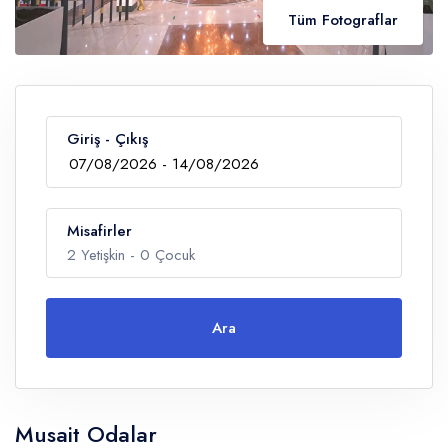
Tüm Fotograflar
Giriş - Çıkış
Misafirler
2
Yetişkin -
0
Çocuk
Ara
Yetişkin
Musait Odalar
Çocuklar