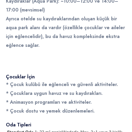
Kaydıraklar (Aqua Park): ~10:00–12:00 ve 14:00–
17:00 (mevsimsel)
Ayrıca otelde
su kaydıraklarından oluşan küçük bir
aqua park
alanı da vardır (özellikle çocuklar ve aileler
için eğlencelidir), bu da havuz kompleksinde ekstra
eğlence sağlar.
Çocuklar İçin
* Çocuk kulübü ile eğlenceli ve güvenli aktiviteler.
* Çocuklara uygun havuz ve su kaydırakları.
* Animasyon programları ve aktiviteler.
* Çocuk dostu ve yemek düzenlemeleri.
Oda Tipleri
Standart Oda
1: 22 m² genişliğindedir. Max. 2+1 veya 3 kişilik