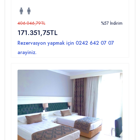
406.046,79TL
%57 İndirim
171.351,75TL
Rezervasyon yapmak için
0242 642 07 07
arayiniz.