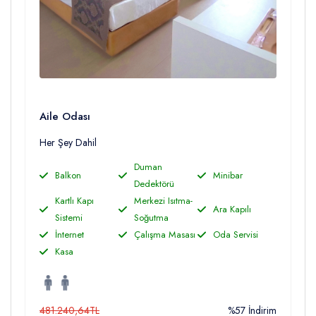
Aile Odası
Her Şey Dahil
Duman
Balkon
Minibar
Dedektörü
Kartlı Kapı
Merkezi Isıtma-
Ara Kapılı
Sistemi
Soğutma
İnternet
Çalışma Masası
Oda Servisi
Kasa
481.240,64TL
%57 İndirim