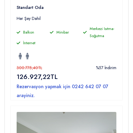
Standart Oda
Her Şey Dahil
Merkezi Isıtma-
Balkon
Minibar
Soğutma
İnternet
300.775,40TL
%57 İndirim
126.927,22TL
Rezervasyon yapmak için
0242 642 07 07
arayiniz.