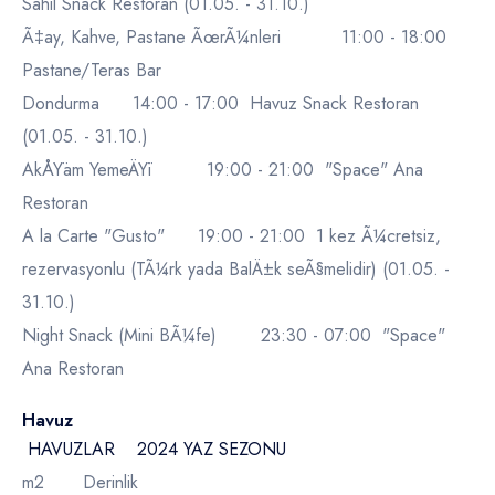
Sahil Snack Restoran (01.05. - 31.10.)
Ã‡ay, Kahve, Pastane ÃœrÃ¼nleri 11:00 - 18:00
Pastane/Teras Bar
Dondurma 14:00 - 17:00 Havuz Snack Restoran
(01.05. - 31.10.)
AkÅŸam YemeÄŸi 19:00 - 21:00 "Space" Ana
Restoran
A la Carte "Gusto" 19:00 - 21:00 1 kez Ã¼cretsiz,
rezervasyonlu (TÃ¼rk yada BalÄ±k seÃ§melidir) (01.05. -
31.10.)
Night Snack (Mini BÃ¼fe) 23:30 - 07:00 "Space"
Ana Restoran
Havuz
HAVUZLAR 2024 YAZ SEZONU
m2 Derinlik