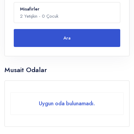
Misafirler
2
Yetişkin -
0
Çocuk
Ara
Yetişkin
Musait Odalar
Çocuklar
Yaş 0 - 14
Uygun oda bulunamadı.