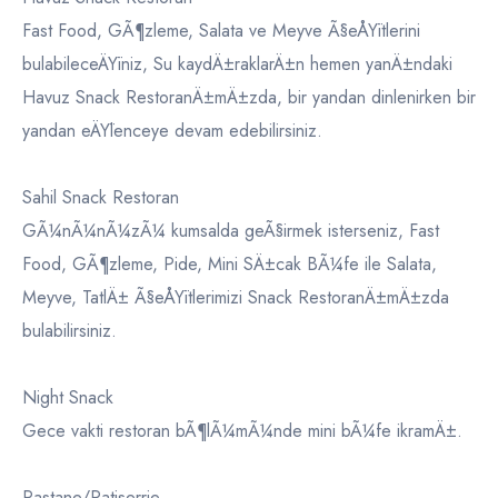
Fast Food, GÃ¶zleme, Salata ve Meyve Ã§eÅŸitlerini
bulabileceÄŸiniz, Su kaydÄ±raklarÄ±n hemen yanÄ±ndaki
Havuz Snack RestoranÄ±mÄ±zda, bir yandan dinlenirken bir
yandan eÄŸlenceye devam edebilirsiniz.
Sahil Snack Restoran
GÃ¼nÃ¼nÃ¼zÃ¼ kumsalda geÃ§irmek isterseniz, Fast
Food, GÃ¶zleme, Pide, Mini SÄ±cak BÃ¼fe ile Salata,
Meyve, TatlÄ± Ã§eÅŸitlerimizi Snack RestoranÄ±mÄ±zda
bulabilirsiniz.
Night Snack
Gece vakti restoran bÃ¶lÃ¼mÃ¼nde mini bÃ¼fe ikramÄ±.
Pastane/Patiserrie