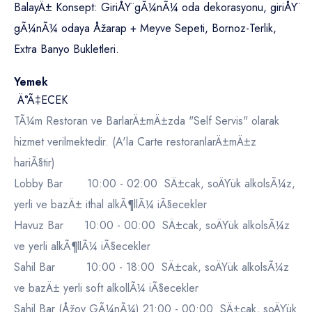
BalayÄ± Konsept: GiriÅŸ gÃ¼nÃ¼ oda dekorasyonu, giriÅŸ
gÃ¼nÃ¼ odaya Åžarap + Meyve Sepeti, Bornoz-Terlik,
Extra Banyo Bukletleri.
Yemek
Ä°Ã‡ECEK
TÃ¼m Restoran ve BarlarÄ±mÄ±zda "Self Servis" olarak
hizmet verilmektedir. (A'la Carte restoranlarÄ±mÄ±z
hariÃ§tir)
Lobby Bar 10:00 - 02:00 SÄ±cak, soÄŸuk alkolsÃ¼z,
yerli ve bazÄ± ithal alkÃ¶llÃ¼ iÃ§ecekler
Havuz Bar 10:00 - 00:00 SÄ±cak, soÄŸuk alkolsÃ¼z
ve yerli alkÃ¶llÃ¼ iÃ§ecekler
Sahil Bar 10:00 - 18:00 SÄ±cak, soÄŸuk alkolsÃ¼z
ve bazÄ± yerli soft alkollÃ¼ iÃ§ecekler
Sahil Bar (Åžov GÃ¼nÃ¼) 21:00 - 00:00 SÄ±cak, soÄŸuk