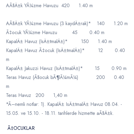
AÃ§Ä±k YÃ¼zme Havuzu 420 1.40 m
AÃ§Ä±k YÃ¼zme Havuzu (3 kaydÄ±rak)* 140 1.20 m
Ã‡ocuk YÃ¼zme Havuzu 45 0.40 m
KapalÄ± Havuz (IsÄ±tmalÄ±)* 150 1.40 m
KapalÄ± Havuz Ã‡ocuk (IsÄ±tmalÄ±)* 12 0.40
m
KapalÄ± Jakuzzi Havuz (IsÄ±tmalÄ±)* 15 0.90 m
Teras Havuz (Ã§ocuk bÃ¶lÃ¼mÃ¼) 200 0.40
m
Teras Havuz 200 1,40 m
*Ã–nemli notlar: 1). KapalÄ± IsÄ±tmalÄ± Havuz 08.04. -
15.05. ve 15.10. - 18.11. tarihlerde hizmette aÃ§Ä±k.
Ã‡OCUKLAR