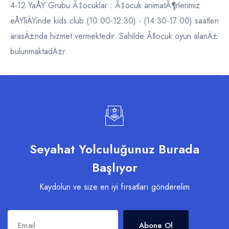
4-12 YaÅŸ Grubu Ã‡ocuklar : Ã‡ocuk animatÃ¶rlerimiz
eÅŸliÄŸinde kids club (10:00-12:30) - (14:30-17:00) saatleri
arasÄ±nda hizmet vermektedir. Sahilde Ã§ocuk oyun alanÄ±
bulunmaktadÄ±r.
Seyahat Yolculuğunuz Burada
Başlıyor
Kaydolun ve size en iyi fırsatları gönderelim
Abone Ol