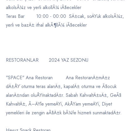
alkolsÃ¼z ve yerli alkollÃ¼ iÃ§ecekler
Teras Bar 10:00 - 00:00 SÄ±cak, soÄŸuk alkolsÃ¼z,
yerli ve bazÄ± ithal alkÃ¶llÃ¼ iÃ§ecekler
RESTORANLAR 2024 YAZ SEZONU
"SPACE" Ana Restoran Ana RestoranÄ±mÄ±z
dÄ±ÅŸ oturma teras alanÄ±, kapalÄ± oturma ve Ã§ocuk
alanÄ±ndan oluÅŸmaktadÄ±r. Sabah KahvaltÄ±sÄ±, GeÃ§
KahvaltÄ±, Ã–ÄŸle yemeÄŸi, AkÅŸam yemeÄŸi, Diyet
yemekleri ile zengin aÃ§Ä±k bÃ¼fe hizmeti sunmaktadÄ±r.
Havuz Snack Restoran