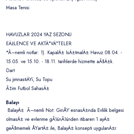
Masa Tenisi
HAVUZLAR 2024 YAZ SEZONU
EÄžLENCE VE AKTÄ°VÄ°TELER
*Ã–nemli notlar: 1). KapalÄ± IsÄ±tmalÄ± Havuz 08.04. -
15.05. ve 15.10. - 18.11. tarihlerde hizmette aÃ§Ä±k.
Dart
Su jimnastiÄŸi, Su Topu
Ã‡im Futbol SahasÄ±
Balayı
BalayÄ± Ã–nemli Not: GiriÅŸ esnasÄ±nda Evlilik belgesi
olmasÄ± ve evlenme gÃ¼nÃ¼nden itibaren 1 ayÄ±
geÃ§memek ÅŸartÄ± ile, BalayÄ± konsepti uygulanÄ±r.