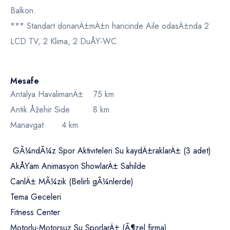
Balkon.
*** Standart donanÄ±mÄ±n haricinde Aile odasÄ±nda 2
LCD TV, 2 Klima, 2 DuÅŸ-WC
Mesafe
Antalya HavalimanÄ± 75 km
Antik Åžehir Side 8 km
Manavgat 4 km
GÃ¼ndÃ¼z Spor Aktiviteleri Su kaydÄ±raklarÄ± (3 adet)
AkÅŸam Animasyon ShowlarÄ± Sahilde
CanlÄ± MÃ¼zik (Belirli gÃ¼nlerde)
Tema Geceleri
Fitness Center
Motorlu-Motorsuz Su SporlarÄ± (Ã¶zel firma)