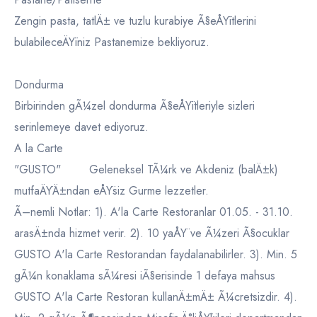
Zengin pasta, tatlÄ± ve tuzlu kurabiye Ã§eÅŸitlerini
bulabileceÄŸiniz Pastanemize bekliyoruz.
Dondurma
Birbirinden gÃ¼zel dondurma Ã§eÅŸitleriyle sizleri
serinlemeye davet ediyoruz.
A la Carte
"GUSTO" Geleneksel TÃ¼rk ve Akdeniz (balÄ±k)
mutfaÄŸÄ±ndan eÅŸsiz Gurme lezzetler.
Ã–nemli Notlar: 1). A'la Carte Restoranlar 01.05. - 31.10.
arasÄ±nda hizmet verir. 2). 10 yaÅŸ ve Ã¼zeri Ã§ocuklar
GUSTO A'la Carte Restorandan faydalanabilirler. 3). Min. 5
gÃ¼n konaklama sÃ¼resi iÃ§erisinde 1 defaya mahsus
GUSTO A'la Carte Restoran kullanÄ±mÄ± Ã¼cretsizdir. 4).