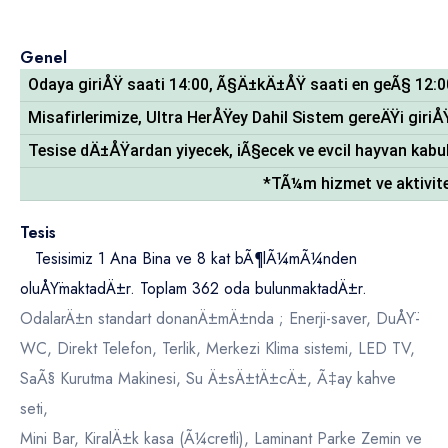
Genel
Odaya giriÅŸ saati 14:00, Ã§Ä±kÄ±ÅŸ saati en geÃ§ 12:00
Misafirlerimize, Ultra HerÅŸey Dahil Sistem gereÄŸi gi
Tesise dÄ±ÅŸardan yiyecek, iÃ§ecek ve evcil hayvan kab
*TÃ¼m hizmet ve aktivite
Tesis
Tesisimiz 1 Ana Bina ve 8 kat bÃ¶lÃ¼mÃ¼nden
oluÅŸmaktadÄ±r. Toplam 362 oda bulunmaktadÄ±r.
OdalarÄ±n standart donanÄ±mÄ±nda ; Enerji-saver, DuÅŸ-
WC, Direkt Telefon, Terlik, Merkezi Klima sistemi, LED TV,
SaÃ§ Kurutma Makinesi, Su Ä±sÄ±tÄ±cÄ±, Ã‡ay kahve
seti,
Mini Bar, KiralÄ±k kasa (Ã¼cretli), Laminant Parke Zemin ve