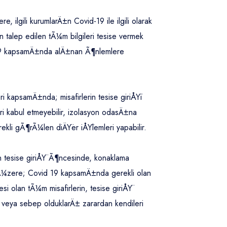
ilgili kurumlarÄ±n Covid-19 ile ilgili olarak
alep edilen tÃ¼m bilgileri tesise vermek
d-19 kapsamÄ±nda alÄ±nan Ã¶nlemlere
kapsamÄ±nda; misafirlerin tesise giriÅŸi
 kabul etmeyebilir, izolasyon odasÄ±na
kli gÃ¶rÃ¼len diÄŸer iÅŸlemleri yapabilir.
tesise giriÅŸ Ã¶ncesinde, konaklama
Ã¼zere; Covid 19 kapsamÄ±nda gerekli olan
i olan tÃ¼m misafirlerin, tesise giriÅŸ
veya sebep olduklarÄ± zarardan kendileri