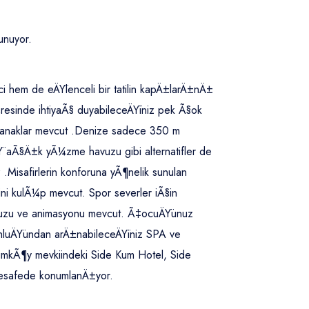
unuyor.
ci hem de eÄŸlenceli bir tatilin kapÄ±larÄ±nÄ±
resinde ihtiyaÃ§ duyabileceÄŸiniz pek Ã§ok
olanaklar mevcut .Denize sadece 350 m
iÅŸ aÃ§Ä±k yÃ¼zme havuzu gibi alternatifler de
z .Misafirlerin konforuna yÃ¶nelik sunulan
ni kulÃ¼p mevcut. Spor severler iÃ§in
havuzu ve animasyonu mevcut. Ã‡ocuÄŸunuz
rgunluÄŸundan arÄ±nabileceÄŸiniz SPA ve
KumkÃ¶y mevkiindeki Side Kum Hotel, Side
mesafede konumlanÄ±yor.