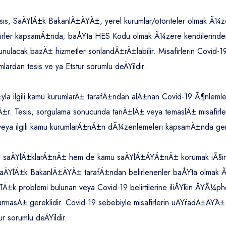
s, SaÄŸlÄ±k BakanlÄ±ÄŸÄ±, yerel kurumlar/otoriteler olmak Ã¼zere, 
rler kapsamÄ±nda; baÅŸta HES Kodu olmak Ã¼zere kendilerinden t
sunulacak bazÄ± hizmetler sonlandÄ±rÄ±labilir. Misafirlerin Covi
rdan tesis ve ya Etstur sorumlu deÄŸildir.
 ilgili kamu kurumlarÄ± tarafÄ±ndan alÄ±nan Covid-19 Ã¶nlemleri 
 Tesis, sorgulama sonucunda tanÄ±lÄ± veya temaslÄ± misafirleri
 veya ilgili kamu kurumlarÄ±nÄ±n dÃ¼zenlemeleri kapsamÄ±nda gere
di saÄŸlÄ±klarÄ±nÄ± hem de kamu saÄŸlÄ±ÄŸÄ±nÄ± korumak iÃ§in 
SaÄŸlÄ±k BakanlÄ±ÄŸÄ± tarafÄ±ndan belirlenenler baÅŸta olmak 
Ä±k problemi bulunan veya Covid-19 belirtilerine iliÅŸkin ÅŸÃ¼phes
asÄ± gereklidir. Covid-19 sebebiyle misafirlerin uÄŸradÄ±ÄŸÄ± 
r sorumlu deÄŸildir.