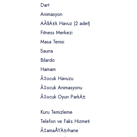
Dart
Animasyon
AÃ§Ä±k Havuz (2 adet)
Fitness Merkezi
Masa Tenisi
Sauna
Bilardo
Hamam
Ã‡ocuk Havuzu
Ã‡ocuk Animasyonu
Ã‡ocuk Oyun ParkÄ±
Kuru Temizleme
Telefon ve Faks Hizmeti
Ã‡amaÅŸÄ±rhane