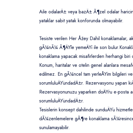
Aile odalarÄ± veya bazÄ± Ã¶zel odalar harici
yataklar sabit yatak konforunda olmayabilir.
Tesiste verilen Her Åžey Dahil konaklamalar
gÃ¼nÃ¼ Ã¶ÄŸle yemeÄŸi ile son bulur.
Konakl
konaklama yapacak misafirlerden herhangi biri
Konum, haritalar ve otelin genel alanlara mesa
edilmez. En gÃ¼ncel tam yerleÅŸim bilgileri ve
sorumluluÄŸundadÄ±r. Rezervasyonu yapan kiÅ
Rezervasyonunuzu yaparken doÄŸru e-posta adr
sorumluluÄŸundadÄ±r.
Tesislerin konsept dahilinde sunduÄŸu hizme
dÃ¼zenlemelere gÃ¶re konaklama sÃ¼resince
sunulamayabilir.