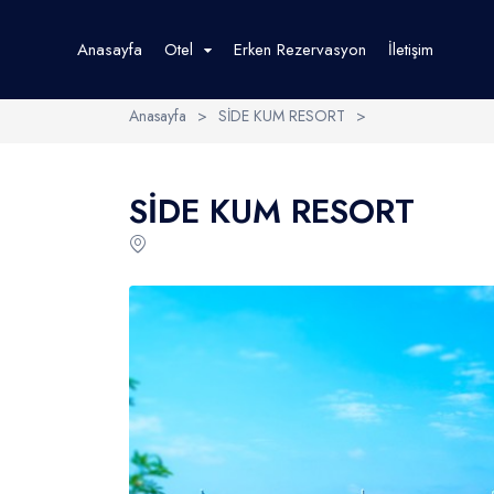
Anasayfa
Otel
Erken Rezervasyon
İletişim
Anasayfa
>
SİDE KUM RESORT
>
Yurtiçi Oteller
Tema Otelleri
SİDE KUM RESORT
Antalya Otelleri
Bursa Otelleri
Side Otelleri
Webres Oteller
Alanya Otelleri
Kemer Otelleri
Belek Otelleri