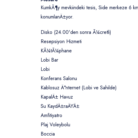
KumkÃ¶y mevkiindeki tesis, Side merkeze 6 k
konumlanÄ±yor.
Disko (24.00'den sonra Ã¼cretli)
Resepsiyon Hizmeti
KÃ¼tÃ¼phane
Lobi Bar
Lobi
Konferans Salonu
Kablosuz Ä°nternet (Lobi ve Sahilde)
KapalÄ± Havuz
Su KaydÄ±raÄŸÄ±
Amfitiyatro
Plaj Voleybolu
Boccia