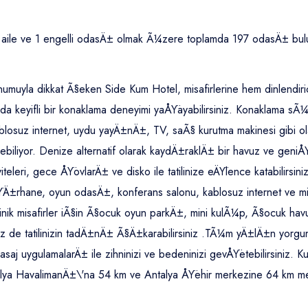
5 aile ve 1 engelli odasÄ± olmak Ã¼zere toplamda 197 odasÄ± bul
umuyla dikkat Ã§eken Side Kum Hotel, misafirlerine hem dinlendiri
 keyifli bir konaklama deneyimi yaÅŸayabilirsiniz. Konaklama sÃ¼
blosuz internet, uydu yayÄ±nÄ±, TV, saÃ§ kurutma makinesi gibi 
dilebiliyor. Denize alternatif olarak kaydÄ±raklÄ± bir havuz ve gen
teleri, gece ÅŸovlarÄ± ve disko ile tatilinize eÄŸlence katabilirsini
Ä±rhane, oyun odasÄ±, konferans salonu, kablosuz internet ve mi
inik misafirler iÃ§in Ã§ocuk oyun parkÄ±, mini kulÃ¼p, Ã§ocuk 
n siz de tatilinizin tadÄ±nÄ± Ã§Ä±karabilirsiniz .TÃ¼m yÄ±lÄ±n yo
j uygulamalarÄ± ile zihninizi ve bedeninizi gevÅŸetebilirsiniz. 
lya HavalimanÄ±\'na 54 km ve Antalya ÅŸehir merkezine 64 km 