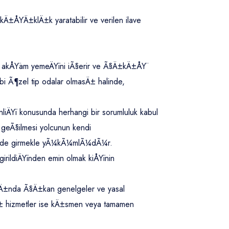
Ä±ÅŸÄ±klÄ±k yaratabilir ve verilen ilave
ar akÅŸam yemeÄŸini iÃ§erir ve Ã§Ä±kÄ±ÅŸ
i Ã¶zel tip odalar olmasÄ± halinde,
nliÄŸi konusunda herhangi bir sorumluluk kabul
e geÃ§ilmesi yolcunun kendi
ekilde girmekle yÃ¼kÃ¼mlÃ¼dÃ¼r.
rildiÄŸinden emin olmak kiÅŸinin
mÄ±nda Ã§Ä±kan genelgeler ve yasal
 hizmetler ise kÄ±smen veya tamamen