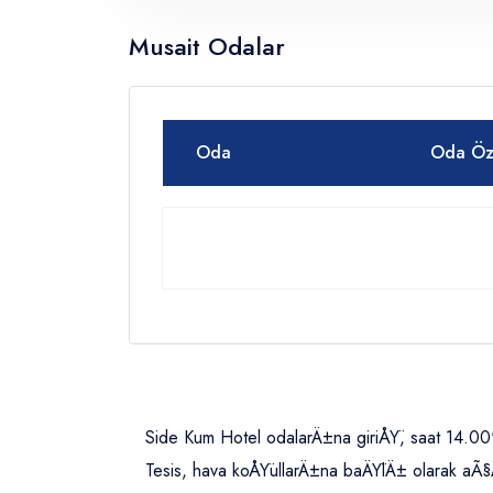
Musait Odalar
Oda
Oda Öze
Side Kum Hotel odalarÄ±na giriÅŸ, saat 14.00'
Tesis, hava koÅŸullarÄ±na baÄŸlÄ± olarak aÃ§Ä±k