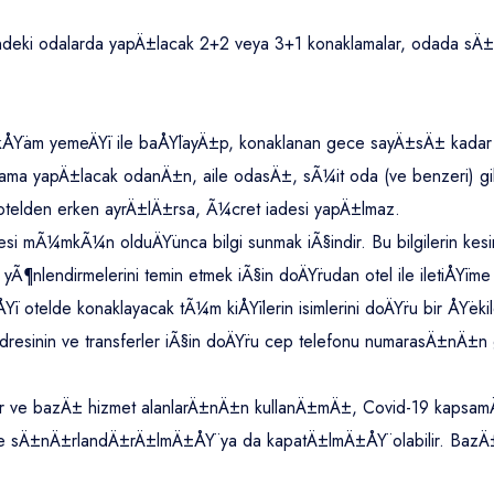
ndeki odalarda yapÄ±lacak 2+2 veya 3+1 konaklamalar, odada sÄ±k
, akÅŸam yemeÄŸi ile baÅŸlayÄ±p, konaklanan gece sayÄ±sÄ± kad
ama yapÄ±lacak odanÄ±n, aile odasÄ±, sÃ¼it oda (ve benzeri) gib
 otelden erken ayrÄ±lÄ±rsa, Ã¼cret iadesi yapÄ±lmaz.
fesi mÃ¼mkÃ¼n olduÄŸunca bilgi sunmak iÃ§indir. Bu bilgilerin kesi
 yÃ¶nlendirmelerini temin etmek iÃ§in doÄŸrudan otel ile iletiÅŸim
Ÿi otelde konaklayacak tÃ¼m kiÅŸilerin isimlerini doÄŸru bir ÅŸ
esinin ve transferler iÃ§in doÄŸru cep telefonu numarasÄ±nÄ±n gi
tler ve bazÄ± hizmet alanlarÄ±nÄ±n kullanÄ±mÄ±, Covid-19 kapsa
 sÄ±nÄ±rlandÄ±rÄ±lmÄ±ÅŸ ya da kapatÄ±lmÄ±ÅŸ olabilir. BazÄ±