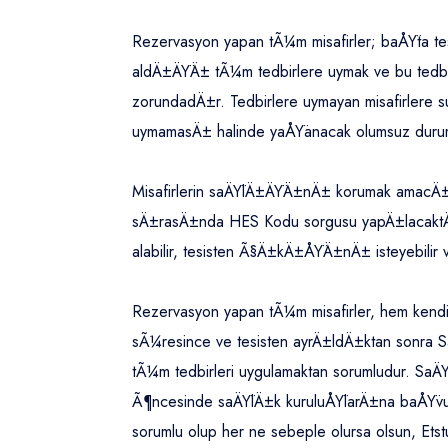
Rezervasyon yapan tÃ¼m misafirler; baÅŸta tesi
aldÄ±ÄŸÄ± tÃ¼m tedbirlere uymak ve bu tedbi
zorundadÄ±r. Tedbirlere uymayan misafirlere 
uymamasÄ± halinde yaÅŸanacak olumsuz durumla
Misafirlerin saÄŸlÄ±ÄŸÄ±nÄ± korumak amacÄ±yla
sÄ±rasÄ±nda HES Kodu sorgusu yapÄ±lacaktÄ±r.
alabilir, tesisten Ã§Ä±kÄ±ÅŸÄ±nÄ± isteyebilir
Rezervasyon yapan tÃ¼m misafirler, hem ken
sÃ¼resince ve tesisten ayrÄ±ldÄ±ktan sonra 
tÃ¼m tedbirleri uygulamaktan sorumludur. SaÄŸl
Ã¶ncesinde saÄŸlÄ±k kuruluÅŸlarÄ±na baÅŸvurm
sorumlu olup her ne sebeple olursa olsun, Etstu