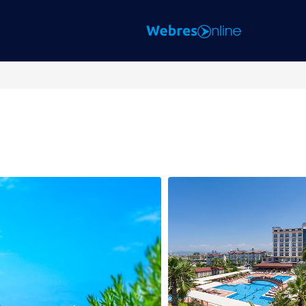
Yurtiçi
Oteller
Keşfet