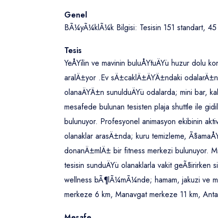
Genel
BÃ¼yÃ¼klÃ¼k Bilgisi: Tesisin 151 standart, 4
Tesis
YeÅŸilin ve mavinin buluÅŸtuÄŸu huzur dolu kon
aralÄ±yor .Ev sÄ±caklÄ±ÄŸÄ±ndaki odalarÄ±nda
olanaÄŸÄ±n sunulduÄŸu odalarda; mini bar, ka
mesafede bulunan tesisten plaja shuttle ile gi
bulunuyor. Profesyonel animasyon ekibinin aktivi
olanaklar arasÄ±nda; kuru temizleme, Ã§amaÅŸ
donanÄ±mlÄ± bir fitness merkezi bulunuyor. M
tesisin sunduÄŸu olanaklarla vakit geÃ§irirke
wellness bÃ¶lÃ¼mÃ¼nde; hamam, jakuzi ve masa
merkeze 6 km, Manavgat merkeze 11 km, Anta
Mesafe