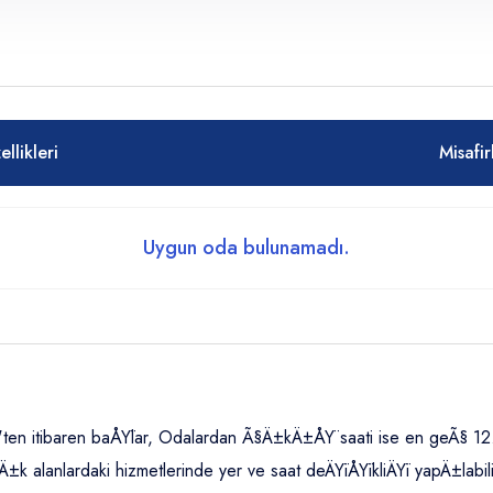
Yetişkin
Çocuklar
llikleri
Misafir
Yaş 0 - 14
Uygun oda bulunamadı.
ten itibaren baÅŸlar, Odalardan Ã§Ä±kÄ±ÅŸ saati ise en geÃ§ 12.00
 alanlardaki hizmetlerinde yer ve saat deÄŸiÅŸikliÄŸi yapÄ±labilir 