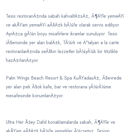
Tesis restoranÄ±nda sabah kahvaltÄ±sÄ±, Ã¶ÄŸle yemeÄŸi
ve akÅŸam yemeÄŸi aÃ§Ä±k bÃ¼fe olarak servis ediliyor.
AyrÄ±ca gÃ¼n boyu misafirlere ikramlar sunuluyor. Tesis
iÃ§erisinde yer alan balÄ±k, TÃ¼rk ve Ä°talyan a la carte
restoranlarÄ±nda seÃ§kin lezzetler bÃ¼yÃ¼k bir titizlikle
hazÄ±rlanÄ±yor.
Palm Wings Beach Resort & Spa KuÅŸadasÄ±, Ã§evrede
yer alan pek Ã§ok kafe, bar ve restorana yÃ¼rÃ¼me
mesafesinde konumlanÄ±yor.
Ultra Her Åžey Dahil konaklamalarda sabah, Ã¶ÄŸle ve
akÅŸam aÃ§Ä±k bÃ¼fe yemekler Ã¼cretsiz. Tesisin