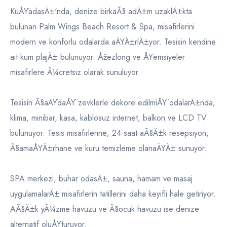
KuÅŸadasÄ±'nda, denize birkaÃ§ adÄ±m uzaklÄ±kta
bulunan Palm Wings Beach Resort & Spa, misafirlerini
modern ve konforlu odalarda aÄŸÄ±rlÄ±yor. Tesisin kendine
ait kum plajÄ± bulunuyor. Åžezlong ve ÅŸemsiyeler
misafirlere Ã¼cretsiz olarak sunuluyor.
Tesisin Ã§aÄŸdaÅŸ zevklerle dekore edilmiÅŸ odalarÄ±nda;
klima, minibar, kasa, kablosuz internet, balkon ve LCD TV
bulunuyor. Tesis misafirlerine; 24 saat aÃ§Ä±k resepsiyon,
Ã§amaÅŸÄ±rhane ve kuru temizleme olanaÄŸÄ± sunuyor.
SPA merkezi, buhar odasÄ±, sauna, hamam ve masaj
uygulamalarÄ± misafirlerin tatillerini daha keyifli hale getiriyor.
AÃ§Ä±k yÃ¼zme havuzu ve Ã§ocuk havuzu ise denize
alternatif oluÅŸturuyor.