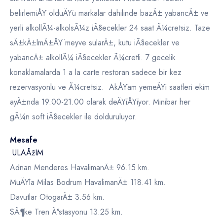
belirlemiÅŸ olduÄŸu markalar dahilinde bazÄ± yabancÄ± ve
yerli alkollÃ¼-alkolsÃ¼z iÃ§ecekler 24 saat Ã¼cretsiz. Taze
sÄ±kÄ±lmÄ±ÅŸ meyve sularÄ±, kutu iÃ§ecekler ve
yabancÄ± alkollÃ¼ iÃ§ecekler Ã¼cretli. 7 gecelik
konaklamalarda 1 a la carte restoran sadece bir kez
rezervasyonlu ve Ã¼cretsiz. AkÅŸam yemeÄŸi saatleri ekim
ayÄ±nda 19.00-21.00 olarak deÄŸiÅŸiyor. Minibar her
gÃ¼n soft iÃ§ecekler ile dolduruluyor.
Mesafe
ULAÅžIM
Adnan Menderes HavalimanÄ± 96.15 km.
MuÄŸla Milas Bodrum HavalimanÄ± 118.41 km.
Davutlar OtogarÄ± 3.56 km.
SÃ¶ke Tren Ä°stasyonu 13.25 km.