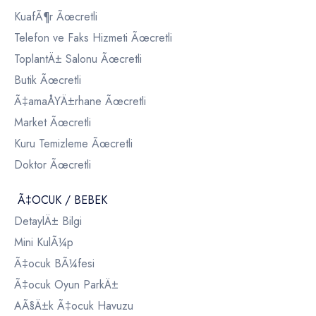
KuafÃ¶r Ãœcretli
Telefon ve Faks Hizmeti Ãœcretli
ToplantÄ± Salonu Ãœcretli
Butik Ãœcretli
Ã‡amaÅŸÄ±rhane Ãœcretli
Market Ãœcretli
Kuru Temizleme Ãœcretli
Doktor Ãœcretli
Ã‡OCUK / BEBEK
DetaylÄ± Bilgi
Mini KulÃ¼p
Ã‡ocuk BÃ¼fesi
Ã‡ocuk Oyun ParkÄ±
AÃ§Ä±k Ã‡ocuk Havuzu