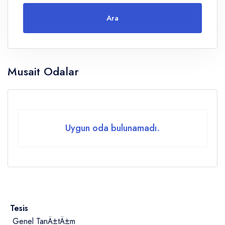
Ara
Yetişkin
Musait Odalar
Çocuklar
Yaş 0 - 14
Uygun oda bulunamadı.
Tesis
Genel TanÄ±tÄ±m