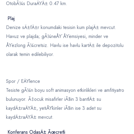
OtobÃ¼s DuraÄŸÄ± 0.47 km.
Plaj
Denize sÄ±fÄ±r konumdaki tesisin kum plajÄ± mevcut.
Havuz ve plajda; gÃ¼neÅŸ ÅŸemsiyesi, minder ve
ÅŸezlong Ã¼cretsiz. Havlu ise havlu kartÄ± ile depozitolu
olarak temin edilebiliyor.
Spor / EÄŸlence
Tesiste gÃ¼n boyu soft animasyon etkinlikleri ve amfitiyatro
bulunuyor. Ã‡ocuk misafirler iÃ§in 3 bantlÄ± su
kaydÄ±raÄŸÄ±, yetiÅŸkinler iÃ§in ise 3 adet su
kaydÄ±raÄŸÄ± mevcut.
Konferans OdasÄ± Ãœcretli