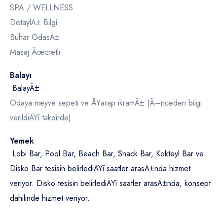
SPA / WELLNESS
DetaylÄ± Bilgi
Buhar OdasÄ±
Masaj Ãœcretli
Balayı
BalayÄ±
Odaya meyve sepeti ve ÅŸarap ikramÄ± (Ã–nceden bilgi
verildiÄŸi takdirde)
Yemek
Lobi Bar, Pool Bar, Beach Bar, Snack Bar, Kokteyl Bar ve
Disko Bar tesisin belirlediÄŸi saatler arasÄ±nda hizmet
veriyor. Disko tesisin belirlediÄŸi saatler arasÄ±nda, konsept
dahilinde hizmet veriyor.