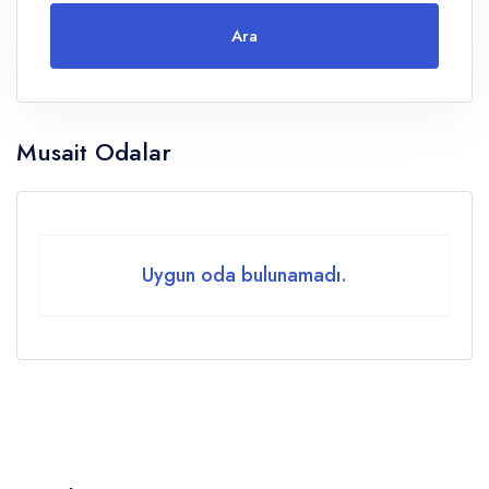
Ara
Yetişkin
Musait Odalar
Çocuklar
Yaş 0 - 14
Uygun oda bulunamadı.