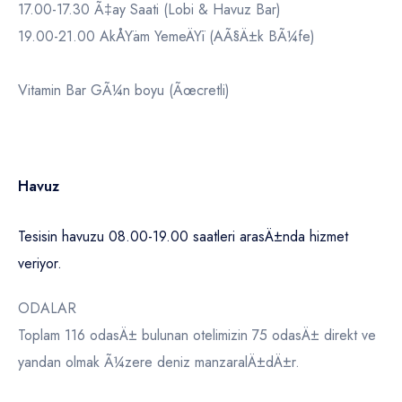
17.00-17.30 Ã‡ay Saati (Lobi & Havuz Bar)
19.00-21.00 AkÅŸam YemeÄŸi (AÃ§Ä±k BÃ¼fe)
Vitamin Bar GÃ¼n boyu (Ãœcretli)
Havuz
Tesisin havuzu 08.00-19.00 saatleri arasÄ±nda hizmet
veriyor.
ODALAR
Toplam 116 odasÄ± bulunan otelimizin 75 odasÄ± direkt ve
yandan olmak Ã¼zere deniz manzaralÄ±dÄ±r.