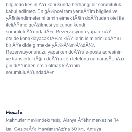
bilgilerin kesinliÄŸi konusunda herhangi bir sorumluluk
kabul edilmez. En gÃ¼ncel tam yerleÅŸim bilgileri ve
yÃ¶nlendirmelerini temin etmek iÃ§in doÄŸrudan otel ile
iletiÅŸime geÃ§ilmesi yolcunun kendi
sorumluluÄŸundadÄ±r. Rezervasyonu yapan kiÅŸi
otelde konaklayacak tÃ¼m kiÅŸilerin isimlerini doÄŸru
bir ÅŸekilde girmekle yÃ¼kÃ¼mlÃ¼dÃ¼r.
Rezervasyonunuzu yaparken doÄŸru e-posta adresinin
ve transferler iÃ§in doÄŸru cep telefonu numarasÄ±nÄ±n
girildiÄŸinden emin olmak kiÅŸinin
sorumluluÄŸundadÄ±r.
Mesafe
Mahmutlar mevkiindeki tesis; Alanya ÅŸehir merkezine 14
km, GazipaÅŸa HavalimanÄ±'na 30 km, Antalya