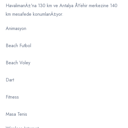
HavalimanÄ±'na 130 km ve Antalya ÅŸehir merkezine 140
km mesafede konumlanÄ±yor.
Animasyon
Beach Futbol
Beach Voley
Dart
Fitness
Masa Tenis