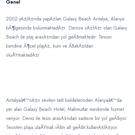
Genel
2002 yÄ±lÄ±nda yapÄ±lan Galaxy Beach Antalya, Alanya
bÃ¶lgesinde bulunmaktadÄ±r. Denize sÄ±fÄ±r olan Galaxy
Beach ile plaj arasÄ±ndan yol geÃ§mektedir. Tesisin
kendine Ã¶zel plajÄ±, kum ve Ã§akÄ±ldan
oluÅŸmaktadÄ±r.
Antalyaâ€™nÄ±n sevilen tatil beldelerinden Alanyaâ€™da
yer alan Galaxy Beach Hotel, Mahmutlar mevkiinde hizmet
veriyor. Deniz ile tesis arasÄ±ndan sadece bir yol geÃ§iyor.
Tesisten plaja ulaÅŸmak iÃ§in alt geÃ§it kullanÄ±lÄ±yor.