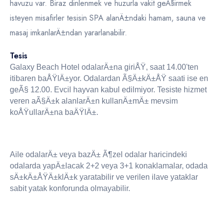
havuzu var. Biraz dinlenmek ve huzurla vakit geÃ§irmek
isteyen misafirler tesisin SPA alanÄ±ndaki hamam, sauna ve
masaj imkanlarÄ±ndan yararlanabilir.
Tesis
Galaxy Beach Hotel odalarÄ±na giriÅŸ, saat 14.00'ten
itibaren baÅŸlÄ±yor. Odalardan Ã§Ä±kÄ±ÅŸ saati ise en
geÃ§ 12.00. Evcil hayvan kabul edilmiyor. Tesiste hizmet
veren aÃ§Ä±k alanlarÄ±n kullanÄ±mÄ± mevsim
koÅŸullarÄ±na baÄŸlÄ±.
Aile odalarÄ± veya bazÄ± Ã¶zel odalar haricindeki
odalarda yapÄ±lacak 2+2 veya 3+1 konaklamalar, odada
sÄ±kÄ±ÅŸÄ±klÄ±k yaratabilir ve verilen ilave yataklar
sabit yatak konforunda olmayabilir.