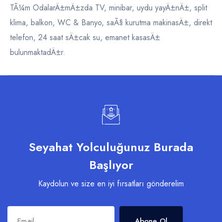
TÃ¼m OdalarÄ±mÄ±zda TV, minibar, uydu yayÄ±nÄ±, split
klima, balkon, WC & Banyo, saÃ§ kurutma makinasÄ±, direkt
telefon, 24 saat sÄ±cak su, emanet kasasÄ±
bulunmaktadÄ±r.
Seyahat Yolculuğunuz Burada
Başlıyor
Kaydolun ve size en iyi fırsatları gönderelim
Abone Ol