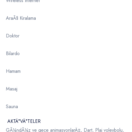
Wireless Internet
AraÃ§ Kiralama
Doktor
Bilardo
Hamam
Masaj
Sauna
AKTÄ°VÄ°TELER
GÃ¼ndÃ¼z ve gece animasyonlarÄ±, Dart, Plaj voleybolu,