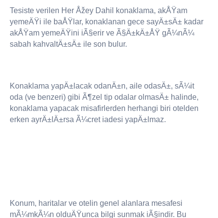
Tesiste verilen Her Åžey Dahil konaklama, akÅŸam
yemeÄŸi ile baÅŸlar, konaklanan gece sayÄ±sÄ± kadar
akÅŸam yemeÄŸini iÃ§erir ve Ã§Ä±kÄ±ÅŸ gÃ¼nÃ¼
sabah kahvaltÄ±sÄ± ile son bulur.
Konaklama yapÄ±lacak odanÄ±n, aile odasÄ±, sÃ¼it
oda (ve benzeri) gibi Ã¶zel tip odalar olmasÄ± halinde,
konaklama yapacak misafirlerden herhangi biri otelden
erken ayrÄ±lÄ±rsa Ã¼cret iadesi yapÄ±lmaz.
Konum, haritalar ve otelin genel alanlara mesafesi
mÃ¼mkÃ¼n olduÄŸunca bilgi sunmak iÃ§indir. Bu