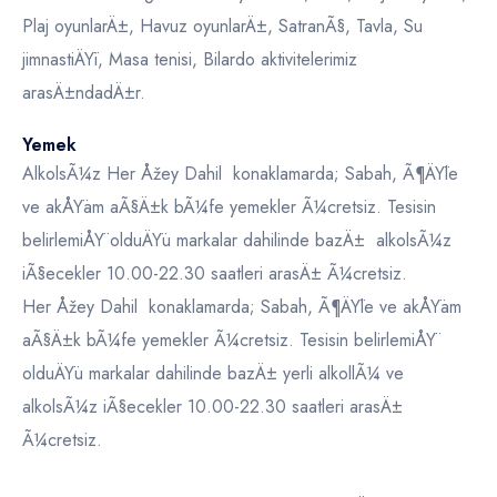
Plaj oyunlarÄ±, Havuz oyunlarÄ±, SatranÃ§, Tavla, Su
jimnastiÄŸi, Masa tenisi, Bilardo aktivitelerimiz
arasÄ±ndadÄ±r.
Yemek
AlkolsÃ¼z Her Åžey Dahil konaklamarda; Sabah, Ã¶ÄŸle
ve akÅŸam aÃ§Ä±k bÃ¼fe yemekler Ã¼cretsiz. Tesisin
belirlemiÅŸ olduÄŸu markalar dahilinde bazÄ± alkolsÃ¼z
iÃ§ecekler 10.00-22.30 saatleri arasÄ± Ã¼cretsiz.
Her Åžey Dahil konaklamarda; Sabah, Ã¶ÄŸle ve akÅŸam
aÃ§Ä±k bÃ¼fe yemekler Ã¼cretsiz. Tesisin belirlemiÅŸ
olduÄŸu markalar dahilinde bazÄ± yerli alkollÃ¼ ve
alkolsÃ¼z iÃ§ecekler 10.00-22.30 saatleri arasÄ±
Ã¼cretsiz.