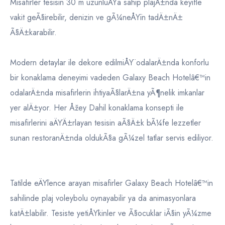
Misafirler tesisin 30 m uzunluÄŸa sahip plajÄ±nda keyifle
vakit geÃ§irebilir, denizin ve gÃ¼neÅŸin tadÄ±nÄ±
Ã§Ä±karabilir.
Modern detaylar ile dekore edilmiÅŸ odalarÄ±nda konforlu
bir konaklama deneyimi vadeden Galaxy Beach Hotelâ€™in
odalarÄ±nda misafirlerin ihtiyaÃ§larÄ±na yÃ¶nelik imkanlar
yer alÄ±yor. Her Åžey Dahil konaklama konsepti ile
misafirlerini aÄŸÄ±rlayan tesisin aÃ§Ä±k bÃ¼fe lezzetler
sunan restoranÄ±nda oldukÃ§a gÃ¼zel tatlar servis ediliyor.
Tatilde eÄŸlence arayan misafirler Galaxy Beach Hotelâ€™in
sahilinde plaj voleybolu oynayabilir ya da animasyonlara
katÄ±labilir. Tesiste yetiÅŸkinler ve Ã§ocuklar iÃ§in yÃ¼zme