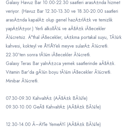
Galaxy Havuz Bar 10.00-22.30 saatleri arasÄ±nda hizmet
veriyor. (Havuz Bar 12.30-13.30 ve 18.30-20.00 saatleri
arasÄ±nda kapalÄ± olup genel hazÄ±rlÄ±k ve temizlik
yapÄ±lÄ±yor.) Yerli alkollÃ¼ ve aÃ§Ä±k iÃ§ecekler
Ã¼cretsiz. Ä°thal iÃ§ecekler, sÄ±kma portakal suyu, TÃ¼rk
kahvesi, kokteyl ve ÅŸiÅŸeli meyve sularÄ± Ã¼cretli.
22.30'ten sonra tÃ¼m iÃ§ecekler Ã¼cretli.
Galaxy Teras Bar yalnÄ±zca yemek saatlerinde aÃ§Ä±k.
Vitamin Bar'da gÃ¼n boyu tÃ¼m iÃ§ecekler Ã¼cretli.
Minibar Ã¼cretli.
07.30-09.30 KahvaltÄ± (AÃ§Ä±k BÃ¼fe)
09.30-10.00 GeÃ§ KahvaltÄ± (AÃ§Ä±k BÃ¼fe)
12.30-14.00 Ã–ÄŸle YemeÄŸi (AÃ§Ä±k BÃ¼fe)