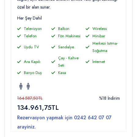
özel bir alan sunar.
Her Şey Dahil
Televizyon
Balkon
Wireless
Telefon
Fön Makinesi
Minibar
Merkezi Isıtma-
Uydu TV
Sandalye
Soğutma
Çay - Kahve
Ara Kapılı
İnternet
Seti
Banyo Duş
Kasa
164.587,50TL
%18 İndirim
134.961,75TL
Rezervasyon yapmak için
0242 642 07 07
arayiniz.