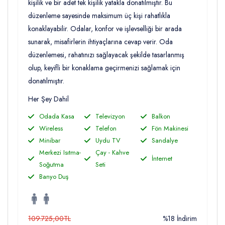
kişilik ve bir adet tek kişilik yatakla donatılmıştır. Bu
düzenleme sayesinde maksimum üç kişi rahatlıkla
konaklayabilir. Odalar, konfor ve işlevselliği bir arada
sunarak, misafirlerin ihtiyaçlarına cevap verir. Oda
düzenlemesi, rahatınızı sağlayacak şekilde tasarlanmış
olup, keyifli bir konaklama geçirmenizi sağlamak için
donatılmıştır.
Her Şey Dahil
Odada Kasa
Televizyon
Balkon
Wireless
Telefon
Fön Makinesi
Minibar
Uydu TV
Sandalye
Merkezi Isıtma-
Çay - Kahve
İnternet
Soğutma
Seti
Banyo Duş
109.725,00TL
%18 İndirim