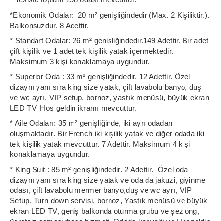
*Ekonomik Odalar: 20 m² genişliğindedir (Max. 2 Kişiliktir.).
Balkonsuzdur. 8 Adettir.
* Standart Odalar: 26 m² genişliğindedir.149 Adettir. Bir adet
çift kişilik ve 1 adet tek kişilik yatak içermektedir.
Maksimum 3 kişi konaklamaya uygundur.
* Superior Oda : 33 m² genişliğindedir. 12 Adettir. Özel
dizaynı yanı sıra king size yatak, çift lavabolu banyo, duş
ve wc ayrı, VIP setup, bornoz, yastık menüsü, büyük ekran
LED TV, Hoş geldin ikramı mevcuttur.
* Aile Odaları: 35 m² genişliğinde, iki ayrı odadan
oluşmaktadır. Bir French iki kişilik yatak ve diğer odada iki
tek kişilik yatak mevcuttur. 7 Adettir. Maksimum 4 kişi
konaklamaya uygundur.
* King Suit : 85 m² genişliğindedir. 2 Adettir. Özel oda
dizaynı yanı sıra king size yatak ve oda da jakuzi, giyinme
odası, çift lavabolu mermer banyo,duş ve wc ayrı, VIP
Setup, Turn down servisi, bornoz, Yastık menüsü ve büyük
ekran LED TV, geniş balkonda oturma grubu ve şezlong,