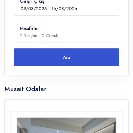
Giriş - Çıkış
Misafirler
2
Yetişkin -
0
Çocuk
Ara
Yetişkin
Musait Odalar
Çocuklar
Yaş 0 - 14