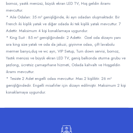
bornoz, yastık menüsü, büyük ekran LED TV, Hoş geldin ikramı
mevcuttur.
* Aile Odaları: 35 m² genişliğinde, iki ayrı odadan oluşmaktadır. Bir
French iki kişilik yatak ve diğer odada iki tek kişilik yatak mevcuttur. 7
Adettir. Maksimum 4 kişi konaklamaya uygundur.
* King Suit : 85 m² genişliğindedir. 2 Adettir. Özel oda dizaynı yanı
sıra king size yatak ve oda da jakuzi, giyinme odası, çift lavabolu
mermer banyo,duş ve wc ayrı, VIP Setup, Turn down servisi, bornoz,
Yastık menüsü ve büyük ekran LED TV, geniş balkonda oturma grubu ve
şezlong, ücretsiz çamaşırhane hizmeti, Odada kahvaltı ve Hoşgeldin
ikramı mevcuttur.
* Tesiste 2 Adet engelli odası mevcuttur. Max.2 kişiliktir. 26 m²
genişliğindedir. Engelli misafirler için dizayn edilmiştir. Maksimum 2 kişi
konaklamaya uygundur.