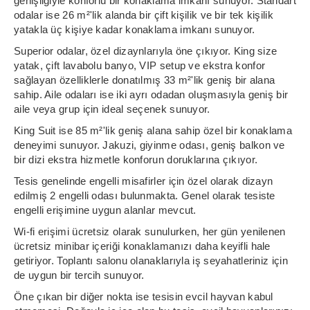
genişliğiyle konforlu bir konaklama imkanı sunuyor. Standart
odalar ise 26 m²'lik alanda bir çift kişilik ve bir tek kişilik
yatakla üç kişiye kadar konaklama imkanı sunuyor.
Superior odalar, özel dizaynlarıyla öne çıkıyor. King size
yatak, çift lavabolu banyo, VIP setup ve ekstra konfor
sağlayan özelliklerle donatılmış 33 m²'lik geniş bir alana
sahip. Aile odaları ise iki ayrı odadan oluşmasıyla geniş bir
aile veya grup için ideal seçenek sunuyor.
King Suit ise 85 m²'lik geniş alana sahip özel bir konaklama
deneyimi sunuyor. Jakuzi, giyinme odası, geniş balkon ve
bir dizi ekstra hizmetle konforun doruklarına çıkıyor.
Tesis genelinde engelli misafirler için özel olarak dizayn
edilmiş 2 engelli odası bulunmakta. Genel olarak tesiste
engelli erişimine uygun alanlar mevcut.
Wi-fi erişimi ücretsiz olarak sunulurken, her gün yenilenen
ücretsiz minibar içeriği konaklamanızı daha keyifli hale
getiriyor. Toplantı salonu olanaklarıyla iş seyahatleriniz için
de uygun bir tercih sunuyor.
Öne çıkan bir diğer nokta ise tesisin evcil hayvan kabul