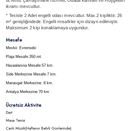
ücretsiz çamaşırhane hizmeti, Odada kahvaltı ve Hoşgeldin
ikramı mevcuttur.
* Tesiste 2 Adet engelli odası mevcuttur. Max.2 kişiliktir. 26
m² genişliğindedir. Engelli misafirler için dizayn edilmiştir.
Maksimum 2 kişi konaklamaya uygundur.
Mesafe
Mevkii:
Evrenseki
Plaja Mesafe:
350 mt.
Havaalanına Mesafe:
57 km.
Side Merkezine Mesafe:
7 km.
Manavgat Merkezine:
8 km.
Antalya Merkezine:
70 km
Ücretsiz Aktivite
Dart
Masa Tenisi
Canlı Müzik(Haftanın Belirli Günlerinde)