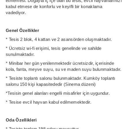
etmemesi. Doğayla iç içe olan bu tesis, evcil hayvanlarınızı
kabul etmese de konforlu ve keyifli bir konaklama
vadediyor.
Genel Özellikler
* Tesis 2 blok, 4 kattan ve 2 asansörden oluşmaktadır.
* Ücretsiz wi-fi erişimi, tesis genelinde ve sahilde
sunulmaktadır.
* Minibar her gün yenilenmektedir ücretsizdir, içerisinde
kola, fanta, meyve suyu, su ve maden suyu bulunmaktadır.
* Tesiste toplantı salonu bulunmaktadır. Kumköy toplantı
salonu 150 kişi kapasitededir (Sinema düzeni)
*Tesisin genel alanları engelli misafirler için uygundur.
* Tesise evcil hayvan kabul edilmemektedir.
Oda Özellikleri
* Tesiste toplam 198 odası mevcuttur.